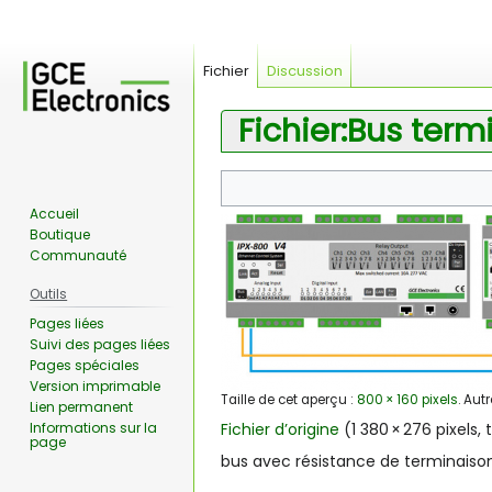
Fichier
Discussion
Fichier:Bus term
Aller
Aller
à
à
Accueil
la
la
Boutique
navigation
recherche
Communauté
Outils
Pages liées
Suivi des pages liées
Pages spéciales
Version imprimable
Taille de cet aperçu :
800 × 160 pixels
.
Autr
Lien permanent
Informations sur la
Fichier d’origine
‎
(1 380 × 276 pixels, 
page
bus avec résistance de terminaiso