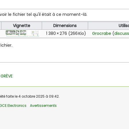
oir le fichier tel qu'il était à ce moment-là.
Vignette
Dimensions
Utili
1 380 × 276
(266 Kio)
Grocrabe
(
discuss
chier.
 GRÈVE
té faite le 4 octobre 2025 à 09:42.
GCE Electronics
Avertissements