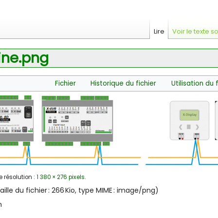
Lire
Voir le texte s
ine.png
Fichier
Historique du fichier
Utilisation du 
e résolution :
1 380 × 276 pixels
.
taille du fichier : 266 Kio, type MIME :
image/png
)
n