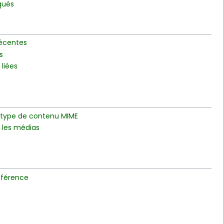
oqués
récentes
s
 liées
 type de contenu MIME
r les médias
éférence