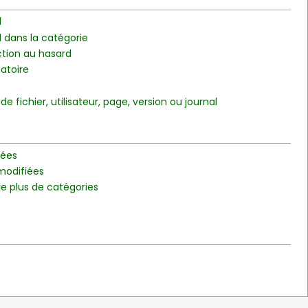
d
 dans la catégorie
ction au hasard
atoire
 de fichier, utilisateur, page, version ou journal
iées
 modifiées
 le plus de catégories