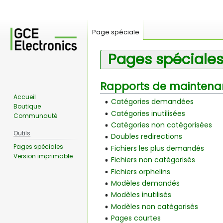
Page spéciale
Pages spéciale
Rapports de maintena
Aller
Aller
à
à
Accueil
Catégories demandées
la
la
Boutique
Catégories inutilisées
Communauté
navigation
recherche
Catégories non catégorisées
Outils
Doubles redirections
Pages spéciales
Fichiers les plus demandés
Version imprimable
Fichiers non catégorisés
Fichiers orphelins
Modèles demandés
Modèles inutilisés
Modèles non catégorisés
Pages courtes