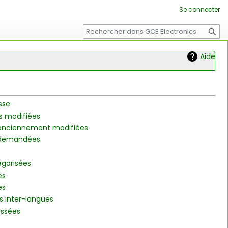
Se connecter
Rechercher
Aide
sse
s modifiées
 anciennement modifiées
s demandées
égorisées
es
es
s inter-langues
assées