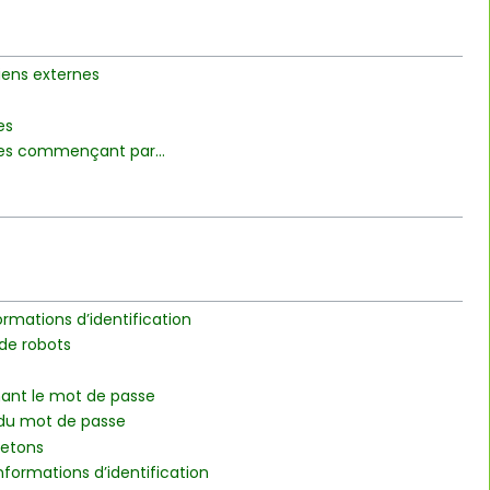
iens externes
es
es commençant par...
formations d’identification
de robots
ant le mot de passe
n du mot de passe
 jetons
nformations d’identification